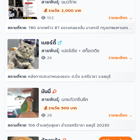
สายพันธุ์:
แมวไทย
💰 รางวัล: 2,000 บาท
102
รายละเอียด →
สถานที่หาย:
780 ลาดพร้าว 87 แขวงคลองจั่น บางกะปิ กรุงเทพมหานคร 10240
เบอร์ดี้
สายพันธุ์:
เปอร์เซีย + สก็อตติช
26
รายละเอียด →
สถานที่หาย:
หลังการประปาหนองแขวะ ต.บึง อ.ศรีราชา จ.ชลบุรี
มันนี่
สายพันธุ์:
นกแก้วกรีนชีค
💰 รางวัล: 500 บาท
28
รายละเอียด →
สถานที่หาย:
106 ตำบลทุ่งสุขลา อำเภอศรีราชา ชลบุรี 20230