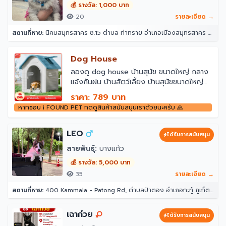
💰 รางวัล: 1,000 บาท
20
รายละเอียด →
สถานที่หาย:
นิคมสมุทรสาคร ซ.15 ตำบล ท่าทราย อำเภอเมืองสมุทรสาคร สมุทรสาคร 74000
Dog House
ลองดู dog house บ้านสุนัข ขนาดใหญ่ กลาง
แจ้งกันฝน บ้านสัตว์เลี้ยง บ้านสุนัขขนาดใหญ่
กลางแจ้ง บ้านสุนัขกลางแจ้ง บ้านหมาใหญ่ ใน
ราคา: 789 บาท
ราคา ฿789 - ฿3,495 ที่ Shopee
หากชอบ i FOUND PET กดดูสินค้าสนับสนุนเราด้วยนะครับ 🙏
LEO
ได้รับการสนับสนุน
สายพันธุ์:
บางแก้ว
💰 รางวัล: 5,000 บาท
35
รายละเอียด →
สถานที่หาย:
400 Kammala - Patong Rd, ตำบลป่าตอง อำเภอกะทู้ ภูเก็ต 83150 โรงแรมอินโดจีนรีสอร์ท - ตาลิมารีสอร์ท
เฉาก๋วย
ได้รับการสนับสนุน