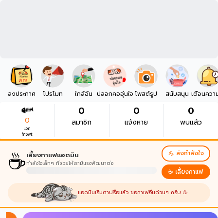
ลงประกาศ
โปรโมท
ใกล้ฉัน
ปลอกคออุ่นใจ
โพสต์รูป
สนับสนุน
เตือนควา
0
0
0
0
สมาชิก
แจ้งหาย
พบแล้ว
แจก
ก้างฟรี
☕
💪 ส่งกำลังใจ
เลี้ยงกาแฟแอดมิน
กำลังใจเล็กๆ ที่ช่วยให้เรามีแรงพัฒนาต่อ
☕ เลี้ยงกาแฟ
แอดมินเริ่มตาปรือแล้ว ขอคาเฟอีนด่วนๆ ครับ ☕