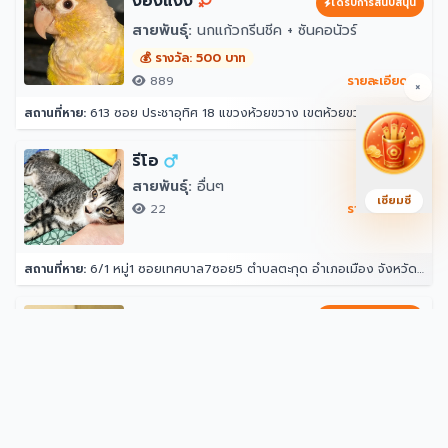
ง้องแง้ง
ได้รับการสนับสนุน
สายพันธุ์:
นกแก้วกรีนชีค + ซันคอนัวร์
💰 รางวัล: 500 บาท
889
รายละเอียด →
×
สถานที่หาย:
613 ซอย ประชาอุทิศ 18 แขวงห้วยขวาง เขตห้วยขวาง กรุงเทพมหานคร 10310
รีโอ
สายพันธุ์:
อื่นๆ
เซียมซี
22
รายละเอียด →
สถานที่หาย:
6/1 หมู่1 ซอยเทศบาล7ซอย5 ตำบลตะกุด อำเภอเมือง จังหวัดสระบุรี
Midnight
ได้รับการสนับสนุน
สายพันธุ์:
แมวไทย
💰 รางวัล: 50,000 บาท
858
รายละเอียด →
สถานที่หาย:
65 ถนน โชคชัย 4 แขวงลาดพร้าว ลาดพร้าว กรุงเทพมหานคร 10230