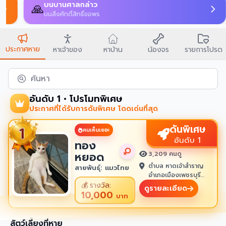
บนบานศาลกล่าว
🙏
บนสิ่งศักดิ์สิทธิ์ขอพร
ประกาศหาย
หาเจ้าของ
หาบ้าน
น้องจร
รายการโปรด
ค้นหา
อันดับ 1 • โปรโมทพิเศษ
ประกาศที่ได้รับการดันพิเศษ โดดเด่นที่สุด
ดันพิเศษ
คนเห็นเยอะ
อันดับ 1
ทอง
หยอด
3,209 คนดู
ตำบล หาดเจ้าสำราญ
สายพันธุ์: แมวไทย
อำเภอเมืองเพชรบุรี
เพชรบุรี 76100
💰
รางวัล:
ดูรายละเอียด
10,000
บาท
สัตว์เลี้ยงที่หาย