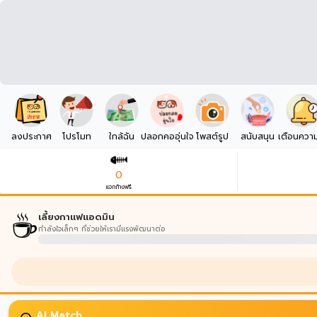
ลงประกาศ
โปรโมท
ใกล้ฉัน
ปลอกคออุ่นใจ
โพสต์รูป
สนับสนุน
เตือนควา
0
แจกก้างฟรี
☕
เลี้ยงกาแฟแอดมิน
กำลังใจเล็กๆ ที่ช่วยให้เรามีแรงพัฒนาต่อ
บนบานศาลกล่าว