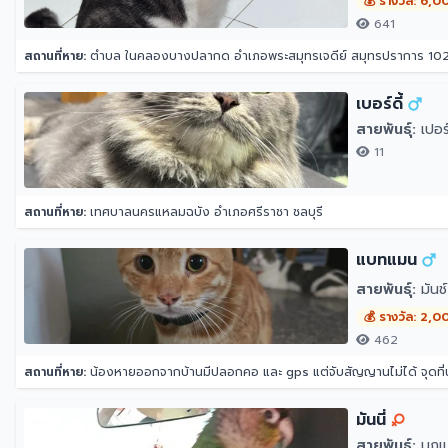
💰 รางวัล: 6,0
641
สถานที่หาย:
ตำบล ในคลองบางปลากด อำเภอพระสมุทรเจดีย์ สมุทรปราการ 10
เบอร์ดี้
สายพันธุ์:
เปอร์
11
สถานที่หาย:
เทศบาลนครแหลมฉบัง อำเภอศรีราชา ชลบุรี
แบทแมน
สายพันธุ์:
มันช์
💰 รางวัล: 2,0
462
สถานที่หาย:
น้องหายออกจากบ้านมีปลอกคอ และ gps แต่จับสัญญานไม่ได้ จุดที
มันนี่
สายพันธุ์:
นกแก