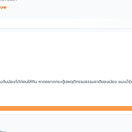
 บาท
เล่นกับน้องได้ก่อนให้กิน หากอยากกระตุ้นพฤติกรรมธรรมชาติของน้อง แนะนำให
เย็น
ายระบบ ทั้งผิวหนัง ไต หัวใจ สมอง