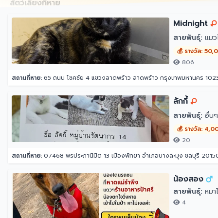
สัตว์เลี้ยงที่หาย
Midnight
สายพันธุ์:
แมว
💰 รางวัล: 50
806
สถานที่หาย:
65 ถนน โชคชัย 4 แขวงลาดพร้าว ลาดพร้าว กรุงเทพมหานคร 102
ลักกี้
สายพันธุ์:
อื่นๆ
💰 รางวัล: 4,0
20
สถานที่หาย:
07468 พรประภานิมิต 13 เมืองพัทยา อำเภอบางละมุง ชลบุรี 2015
น้องสอง
สายพันธุ์:
หมาไ
4