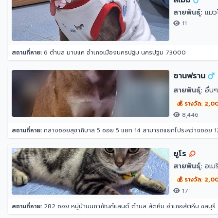
สีเมฆ
สายพันธุ์:
แมวไ
11
สถานที่หาย:
6 ตำบล มาบแค อำเภอเมืองนครปฐม นครปฐม 73000
ซานฟราน
สายพันธุ์:
อื่นๆ
💰 รางวัล: 2,0
8,446
สถานที่หาย:
กลางซอยสุขาภิบาล 5 ซอย 5 แยก 14 สามารถแยกไประหว่างซอย 12 กับ 16 ได้ หน้าปากซอย
ยูโร
สายพันธุ์:
อเมริ
💰 รางวัล: 2,0
17
สถานที่หาย:
282 ซอย หมู่บ้านนภาภัณฑ์แลนด์ ตำบล สัตหีบ อำเภอสัตหีบ ชลบุร