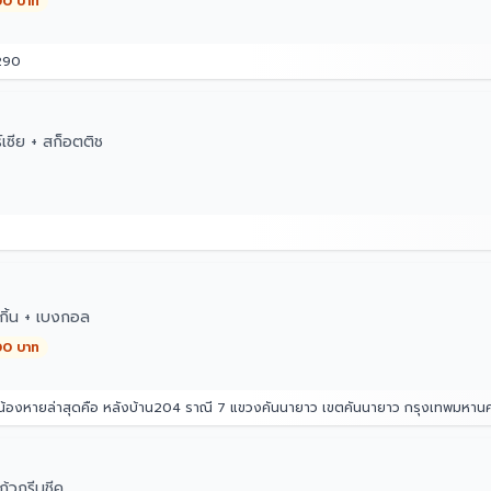
00 บาท
290
เซีย + สก็อตติช
กิ้น + เบงกอล
00 บาท
่น้องหายล่าสุดคือ หลังบ้าน204 ราณี 7 แขวงคันนายาว เขตคันนายาว กรุงเทพมหา
้วกรีนชีค