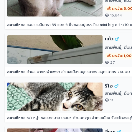
สายพันธุ์:
แมว
💰 รางวัล: 3,0
16,644
สถานที่หาย:
ซอยรามอินทรา 39 แยก 6 ซึ่งซอยอยู่ตรงข้าม mini big c 44/10
เเก้ว
สายพันธุ์:
ฮั้นม
💰 รางวัล: 1,0
27
สถานที่หาย:
ตำบล บางหญ้าแพรก อำเภอเมืองสมุทรสาคร สมุทรสาคร 74000
รีโอ
สายพันธุ์:
อื่นๆ
11
สถานที่หาย:
6/1 หมู่1 ซอยเทศบาล7ซอย5 ตำบลตะกุด อำเภอเมือง จังหวัดสระบุร