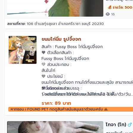
💰 รางวัล: 500
16
สถานที่หาย:
106 ตำบลทุ่งสุขลา อำเภอศรีราชา ชลบุรี 20230
ขนมไก่นิ่ม รูปจิ้งจก
สินค้า : Fussy Boss ไก่นิ่มรูปจิ้งจก
🧡 ตัวเลือกสินค้า :
Fussy Boss ไก่นิ่มรูปจิ้งจก
💚 ส่วนประกอบ :
สันในไก่
💙 ประโยชน์ :
ขนมไก่นิ่มรูปจิ้งจก ทานได้ทั้งแมวและสุนัข สามารถ
จะขี้เกียจล่าแล้ว
🧡 ขนาดและการบรรจุ :
🎈ผลิตจากอกไก่คัดพิเศษ ไม่ใส่เกลือ ไม่เค็
1 ซองมีจิ้งจก 10 ตัว แนะนำให้ทาน 2-3 ชิ้น/ตัว/วัน
❌️ไม่มีส่วนผสมของแป้งและธัญพืช
หลังเปิดซองเก็บได้ 7 วันที่อุณหภูมิปกติ
ไม่ต้องแช่ตู้
ราคา: 89 บาท
🎈 มีโอเมก้า 3 สูงจากน้ำมันปลา ช่วยบำรุงสุขภาพหล
หากชอบ i FOUND PET กดดูสินค้าสนับสนุนเราด้วยนะครับ 🙏
🎈 มีกลีเซอรีน ช่วยลดอาการท้องผูก
🎈ทานได้ตั้งแต่อายุ 2 เดือนขึ้นไป
โทจา (โท)