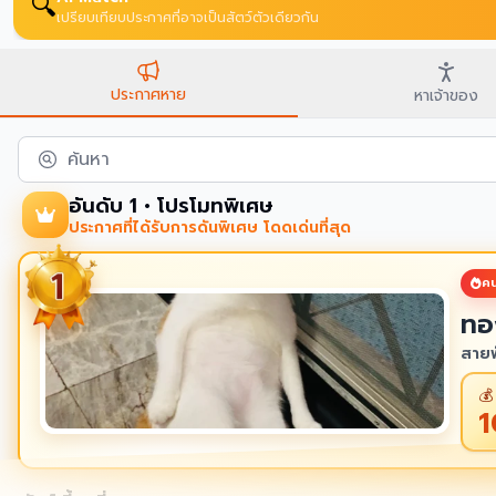
🙏
บนสิ่งศักดิ์สิทธิ์ขอพร
ประกาศหาย
หาเจ้าของ
ค้นหา
อันดับ 1 • โปรโมทพิเศษ
ประกาศที่ได้รับการดันพิเศษ โดดเด่นที่สุด
คน
ทอ
สายพ
💰