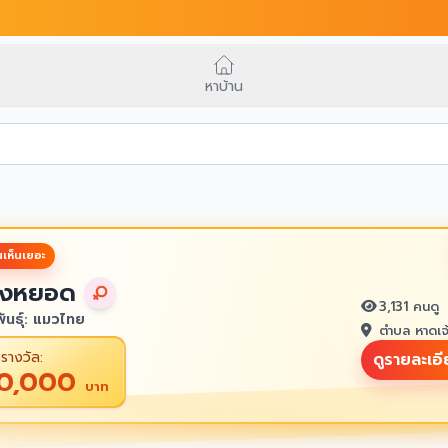
หาบ้าน
เห็นเยอะ
งหยอด
3,131 คนดู
ันธุ์: แมวไทย
ตำบล หาดเจ
รางวัล:
ดูรายละเอ
10,000
บาท