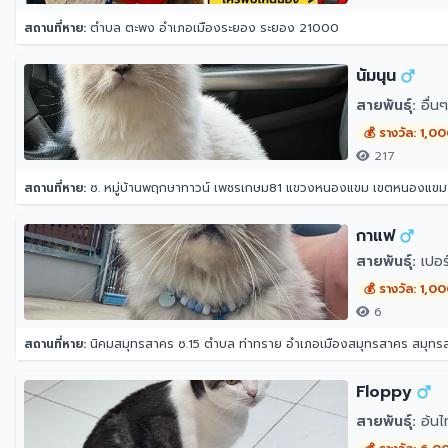
สถานที่หาย:
ตำบล ตะพง อำเภอเมืองระยอง ระยอง 21000
นัมนุน
สายพันธุ์:
อื่นๆ
💰 รางวัล: 1,0
217
สถานที่หาย:
ซ. หมู่บ้านพฤกษาทาวน์ เพชรเกษม81 แขวงหนองแขม เขตหนองแข
กาแฟ
สายพันธุ์:
เปอร์
💰 รางวัล: 1,0
6
สถานที่หาย:
นิคมสมุทรสาคร ซ.15 ตำบล ท่าทราย อำเภอเมืองสมุทรสาคร สมุท
Floppy
สายพันธุ์:
อ้นไ