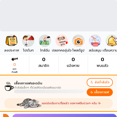
ลงประกาศ
โปรโมท
ใกล้ฉัน
ปลอกคออุ่นใจ
โพสต์รูป
สนับสนุน
เตือนควา
0
0
0
0
สมาชิก
แจ้งหาย
พบแล้ว
แจก
ก้างฟรี
☕
💪 ส่งกำลังใจ
เลี้ยงกาแฟแอดมิน
กำลังใจเล็กๆ ที่ช่วยให้เรามีแรงพัฒนาต่อ
☕ เลี้ยงกาแฟ
แอดมินเริ่มตาปรือแล้ว ขอคาเฟอีนด่วนๆ ครับ ☕