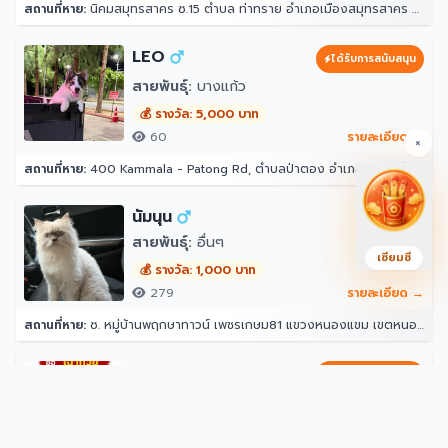
สถานที่หาย:
นิคมสมุทรสาคร ซ.15 ตำบล ท่าทราย อำเภอเมืองสมุทรสาคร สมุทรสาคร 74000
LEO
ได้รับการสนับสนุน
สายพันธุ์:
บางแก้ว
💰 รางวัล: 5,000 บาท
60
รายละเอียด →
×
สถานที่หาย:
400 Kammala - Patong Rd, ตำบลป่าตอง อำเภอกะทู้ ภูเก็ต 83150 โรงแรมอินโดจีนรีสอร์ท - ตาลิมารีสอร์ท
นัมนุน
สายพันธุ์:
อื่นๆ
เซียมซี
💰 รางวัล: 1,000 บาท
279
รายละเอียด →
สถานที่หาย:
ซ. หมู่บ้านพฤกษาทาวน์ เพชรเกษม81 แขวงหนองแขม เขตหนองแขม กรุงเทพมหานคร 10160
เฉาก๋วย
ได้รับการสนับสนุน
สายพันธุ์:
แมวไทย
💰 รางวัล: 2,000 บาท