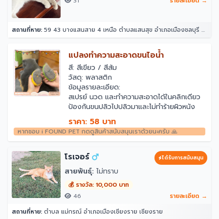
31
รายละเอียด →
สถานที่หาย:
59 43 บางแสนสาย 4 เหนือ ตำบลแสนสุข อำเภอเมืองชลบุรี ชลบุรี 20130
แปลงทำความสะอาดขนไอน้ำ
สี: สีเขียว / สีส้ม
วัสดุ: พลาสติก
ข้อมูลรายละเอียด:
สเปรย์ นวด และทำความสะอาดได้ในคลิกเดียว
ป้องกันขนปลิวไปปลิวมาและไม่ทำร้ายผิวหนัง
สัตว์เลี้ยงของคุณ
ราคา: 58 บาท
หัวหวีเกลียว ดูดซับเส้นผมโดยไม่ทำร้ายผิว หวี
หากชอบ i FOUND PET กดดูสินค้าสนับสนุนเราด้วยนะครับ 🙏
ผมที่ลอยออกได้อย่างง่ายดาย
มีช่องเติมของเหลวสำหรับเติมน้ำหรือเอสเซ้นส์
ฟันหวีมีความนุ่มมาก
โรเจอร์
ได้รับการสนับสนุน
การออกแบบที่ชาร์จไฟได้
สายพันธุ์:
ไม่ทราบ
การออกแบบพอร์ตสเปรย์เพื่อป้องกันไฟฟ้า
สถิตย์
💰 รางวัล: 10,000 บาท
46
รายละเอียด →
สถานที่หาย:
ตำบล แม่กรณ์ อำเภอเมืองเชียงราย เชียงราย