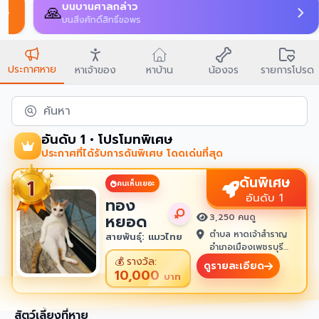
บนบานศาลกล่าว
🙏
บนสิ่งศักดิ์สิทธิ์ขอพร
ประกาศหาย
หาเจ้าของ
หาบ้าน
น้องจร
รายการโปรด
ค้นหา
อันดับ 1 • โปรโมทพิเศษ
ประกาศที่ได้รับการดันพิเศษ โดดเด่นที่สุด
ดันพิเศษ
คนเห็นเยอะ
อันดับ 1
ทอง
หยอด
3,250 คนดู
ตำบล หาดเจ้าสำราญ
สายพันธุ์: แมวไทย
อำเภอเมืองเพชรบุรี
เพชรบุรี 76100
💰
รางวัล:
ดูรายละเอียด
10,000
บาท
สัตว์เลี้ยงที่หาย