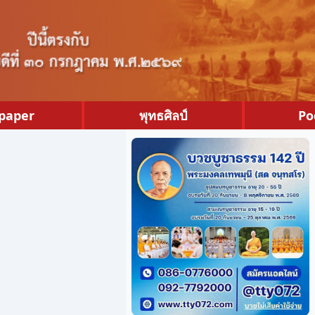
paper
พุทธศิลป์
Po