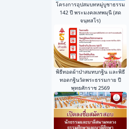
โครงการอุปสมบทหมู่บูชาธรรม
142 ปี พระมงคลเทพมุนี (สด
จนฺทสโร)
พิธีทอดผ้าป่าสมทบกฐิน และพิธี
ทอดกฐินวัดพระธรรมกาย ปี
พุทธศักราช 2569