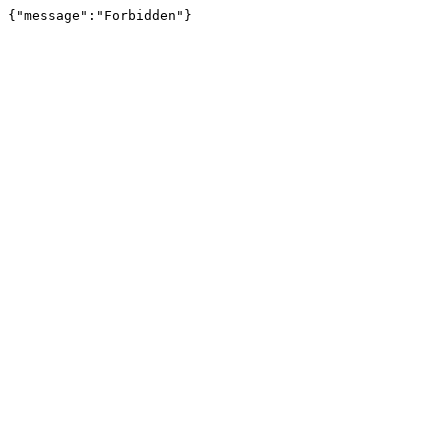
{"message":"Forbidden"}