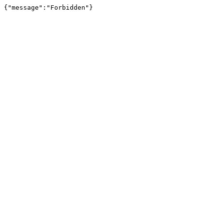
{"message":"Forbidden"}