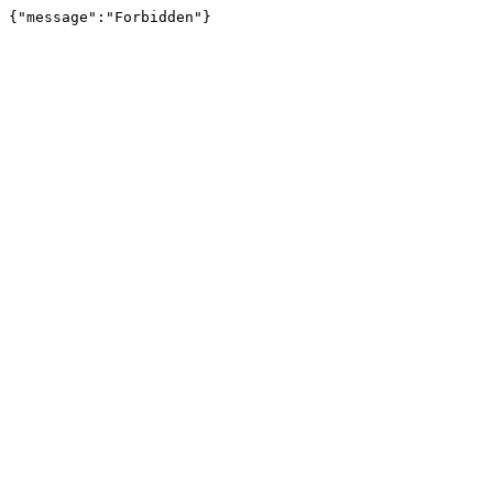
{"message":"Forbidden"}