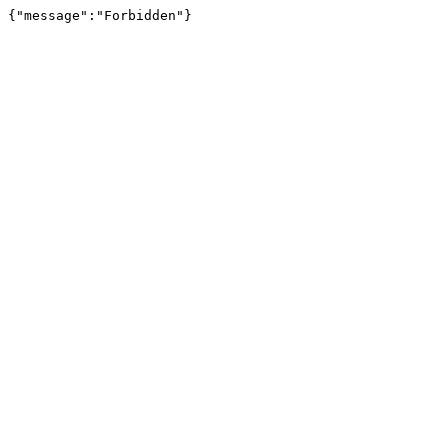
{"message":"Forbidden"}