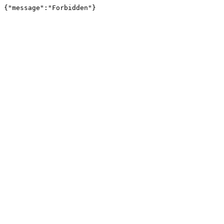
{"message":"Forbidden"}