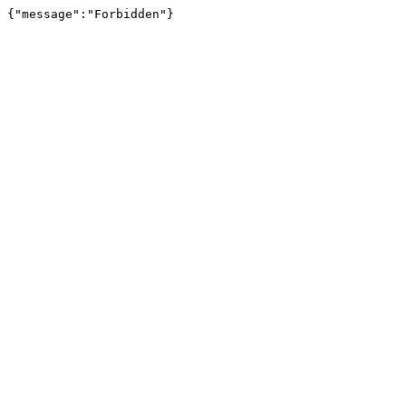
{"message":"Forbidden"}