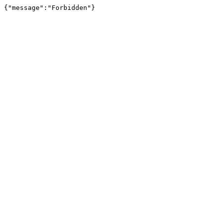
{"message":"Forbidden"}