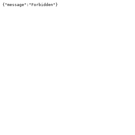
{"message":"Forbidden"}