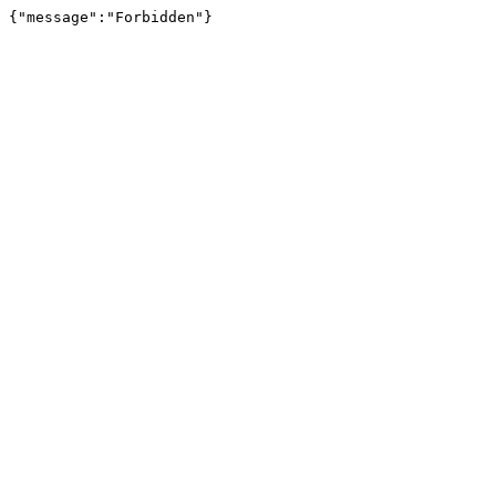
{"message":"Forbidden"}