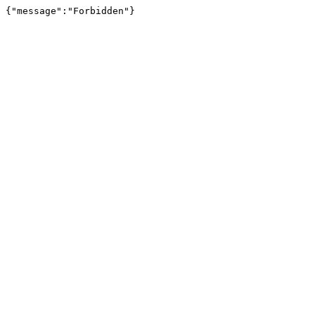
{"message":"Forbidden"}