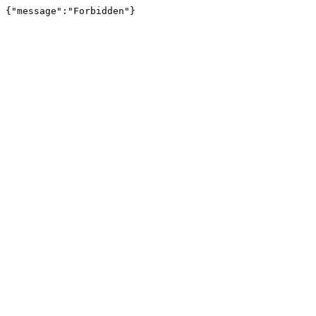
{"message":"Forbidden"}