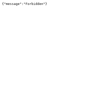
{"message":"Forbidden"}