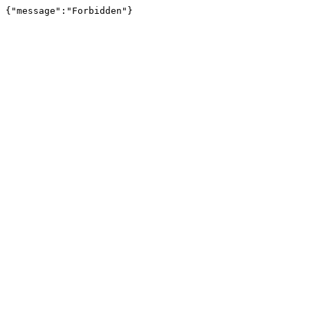
{"message":"Forbidden"}