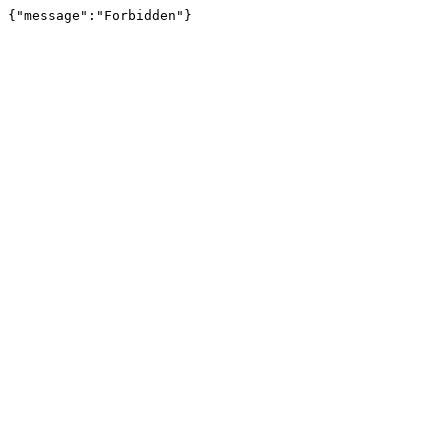
{"message":"Forbidden"}