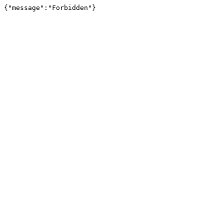
{"message":"Forbidden"}