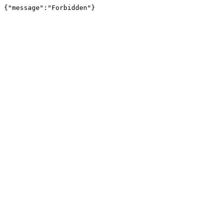
{"message":"Forbidden"}