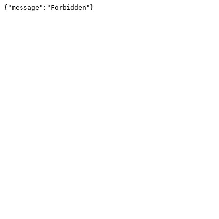
{"message":"Forbidden"}