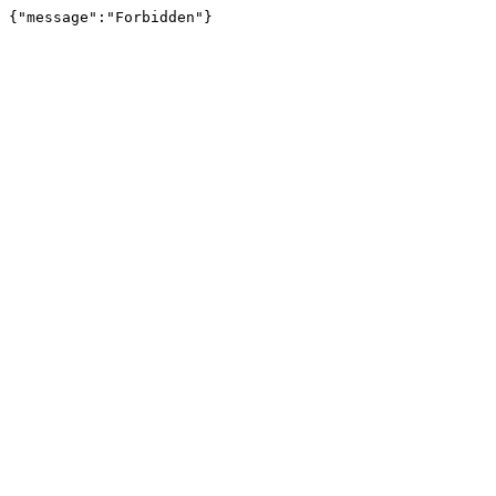
{"message":"Forbidden"}