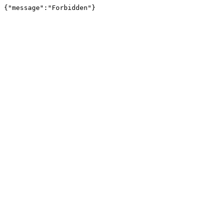
{"message":"Forbidden"}