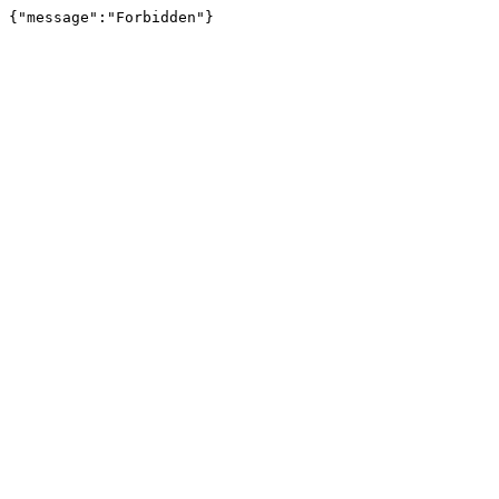
{"message":"Forbidden"}