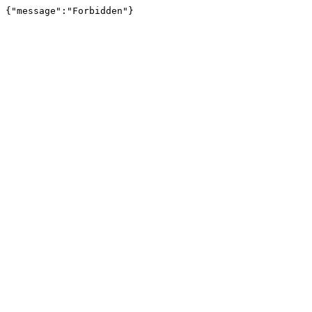
{"message":"Forbidden"}