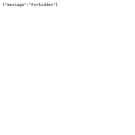
{"message":"Forbidden"}