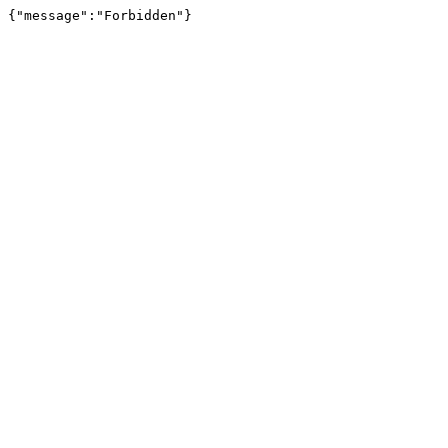
{"message":"Forbidden"}