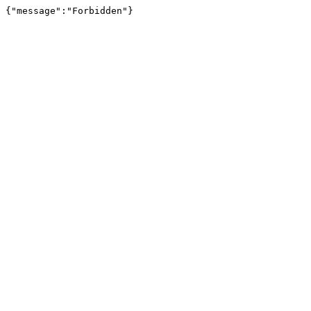
{"message":"Forbidden"}