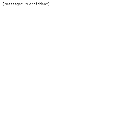
{"message":"Forbidden"}