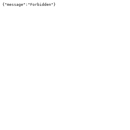
{"message":"Forbidden"}