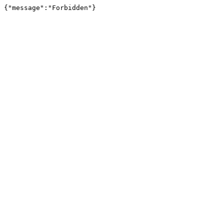
{"message":"Forbidden"}