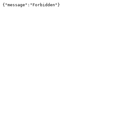
{"message":"Forbidden"}