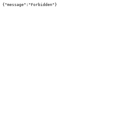
{"message":"Forbidden"}