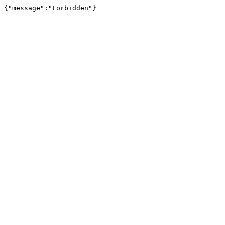
{"message":"Forbidden"}