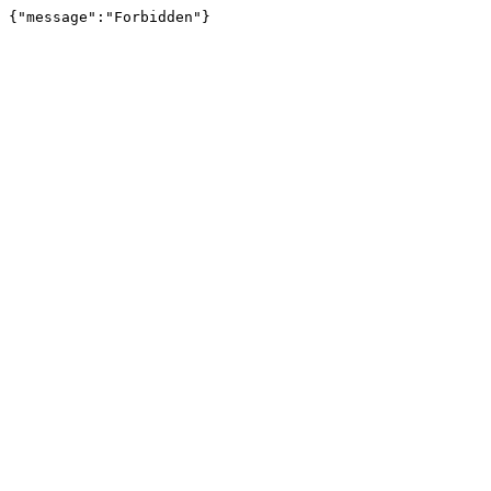
{"message":"Forbidden"}