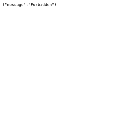
{"message":"Forbidden"}