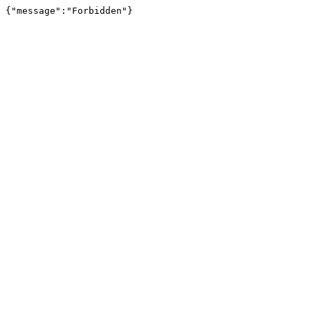
{"message":"Forbidden"}