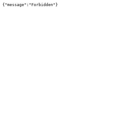
{"message":"Forbidden"}