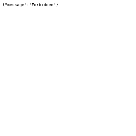
{"message":"Forbidden"}