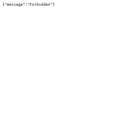
{"message":"Forbidden"}