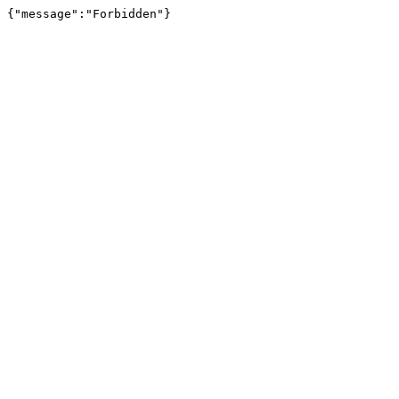
{"message":"Forbidden"}