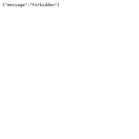
{"message":"Forbidden"}