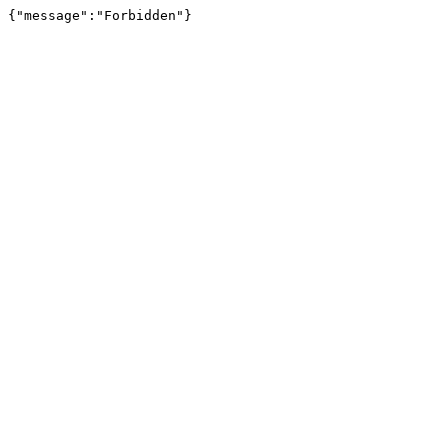
{"message":"Forbidden"}