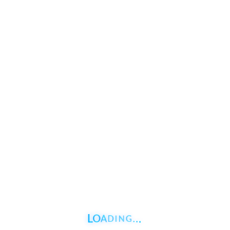
L
.
O
.
A
.
D
G
I
N