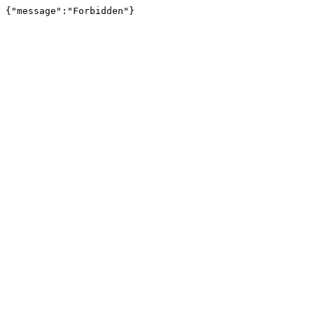
{"message":"Forbidden"}