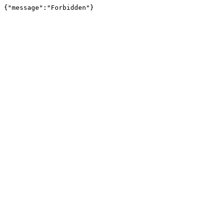
{"message":"Forbidden"}