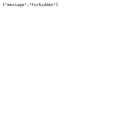
{"message":"Forbidden"}