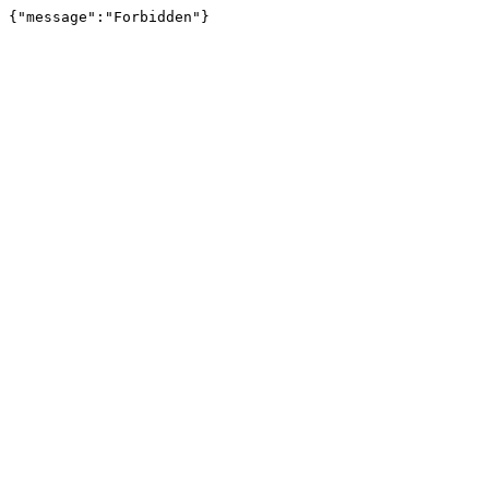
{"message":"Forbidden"}