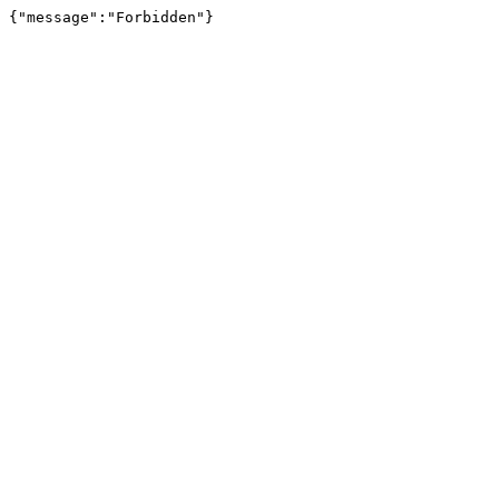
{"message":"Forbidden"}