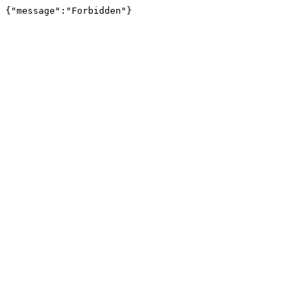
{"message":"Forbidden"}